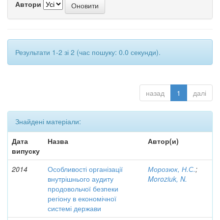
Автори
Результати 1-2 зі 2 (час пошуку: 0.0 секунди).
назад
1
далі
Знайдені матеріали:
Дата
Назва
Автор(и)
випуску
2014
Особливості організації
Морозюк, Н.С.
;
внутрішнього аудиту
Moroziuk, N.
продовольчої безпеки
регіону в економічної
системі держави