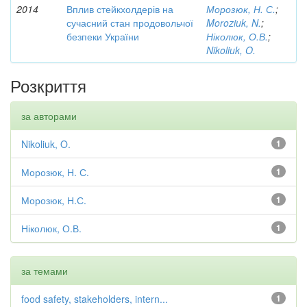
2014
Вплив стейкхолдерів на
Морозюк, Н. С.
;
сучасний стан продовольчої
Moroziuk, N.
;
безпеки України
Ніколюк, О.В.
;
Nikoliuk, O.
Розкриття
за авторами
Nikoliuk, O.
1
Морозюк, Н. С.
1
Морозюк, Н.С.
1
Ніколюк, О.В.
1
за темами
food safety, stakeholders, intern...
1