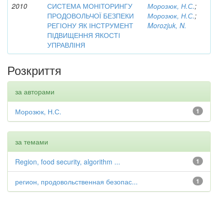
2010
СИСТЕМА МОНІТОРИНГУ
Морозюк, Н.С.
;
ПРОДОВОЛЬЧОЇ БЕЗПЕКИ
Морозюк, Н.С.
;
РЕГІОНУ ЯК ІНСТРУМЕНТ
Morozjuk, N.
ПІДВИЩЕННЯ ЯКОСТІ
УПРАВЛІНЯ
Розкриття
за авторами
Морозюк, Н.С.
1
за темами
Region, food security, algorithm ...
1
регион, продовольственная безопас...
1