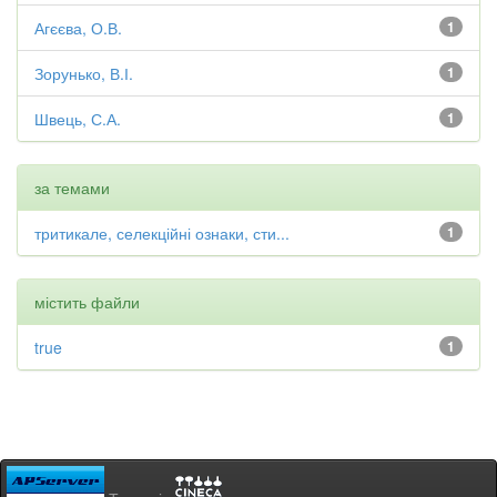
Агєєва, О.В.
1
Зорунько, В.І.
1
Швець, С.А.
1
за темами
тритикале, селекційні ознаки, сти...
1
містить файли
true
1