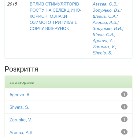
2015
ВПЛИВ СТИМУЛЯТОРІВ
Агєєва, О.В.
;
РОСТУ НА СЕЛЕКЦІЙНО-
Зорунько, В.І.
;
КОРИСНІ ОЗНАКИ
Швець, С.А.
;
ОЗИМОГО ТРИТИКАЛЕ
Агеева, А.В.
;
СОРТУ ВІЗЕРУНОК
Зорунько, В.И.
;
Швец, С.А.
;
Ageeva, A.
;
Zorunko, V.
;
Shvets, S.
Розкриття
за авторами
Ageeva, A.
1
Shvets, S.
1
Zorunko, V.
1
Агеева, А.В.
1