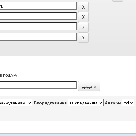
в пошуку.
Впорядкування
Автори