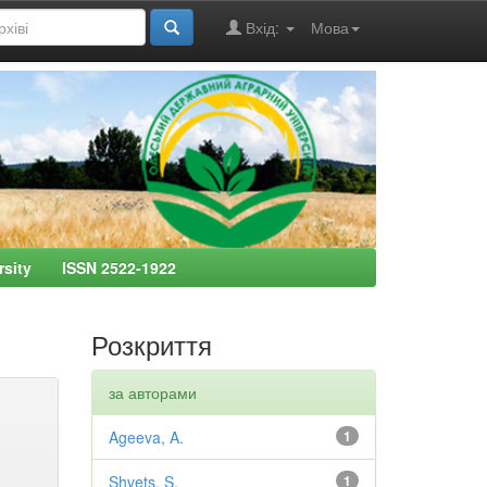
Вхід:
Мова
ersity ISSN 2522-1922
Розкриття
за авторами
Ageeva, A.
1
Shvets, S.
1