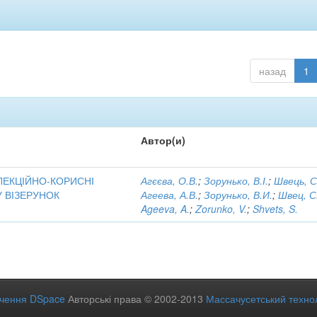
назад
1
Автор(и)
ЛЕКЦІЙНО-КОРИСНІ
Агєєва, О.В.
;
Зорунько, В.І.
;
Швець, С
 ВІЗЕРУНОК
Агеева, А.В.
;
Зорунько, В.И.
;
Швец, С
Ageeva, A.
;
Zorunko, V.
;
Shvets, S.
ечення DSpace
Авторські права © 2002-2013
Массачусетський технол