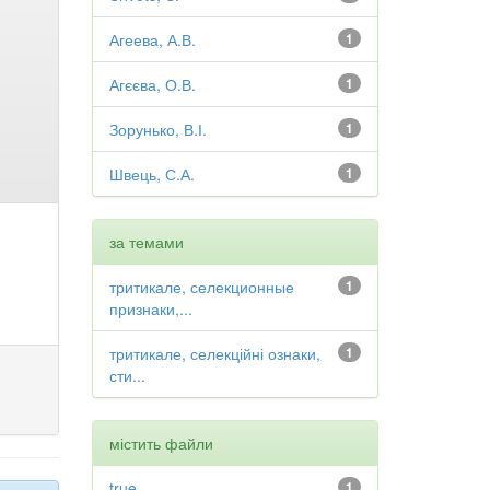
Агеева, А.В.
1
Агєєва, О.В.
1
Зорунько, В.І.
1
Швець, С.А.
1
за темами
тритикале, селекционные
1
признаки,...
тритикале, селекційні ознаки,
1
сти...
містить файли
true
1