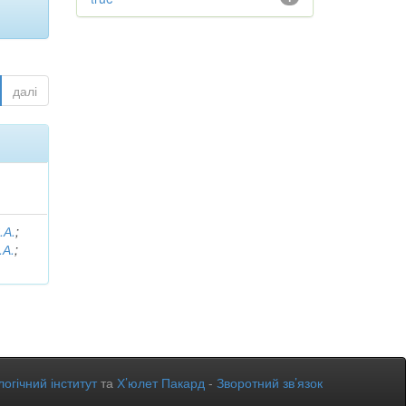
далі
.А.
;
.А.
;
огічний інститут
та
Х’юлет Пакард
-
Зворотний зв’язок