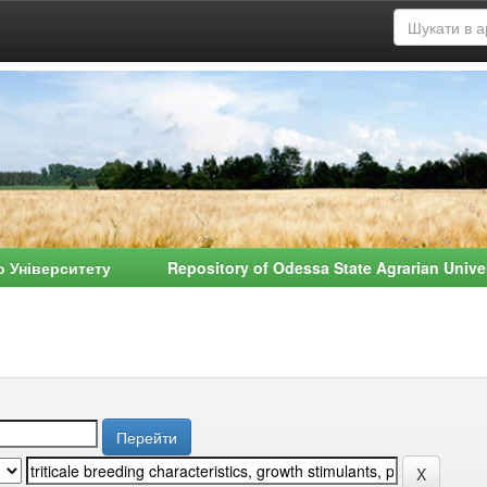
о Університету Repository of Odessa State Agrarian Univ