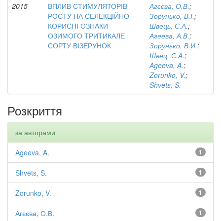
2015
ВПЛИВ СТИМУЛЯТОРІВ
Агєєва, О.В.
;
РОСТУ НА СЕЛЕКЦІЙНО-
Зорунько, В.І.
;
КОРИСНІ ОЗНАКИ
Швець, С.А.
;
ОЗИМОГО ТРИТИКАЛЕ
Агеева, А.В.
;
СОРТУ ВІЗЕРУНОК
Зорунько, В.И.
;
Швец, С.А.
;
Ageeva, A.
;
Zorunko, V.
;
Shvets, S.
Розкриття
за авторами
Ageeva, A.
1
Shvets, S.
1
Zorunko, V.
1
Агєєва, О.В.
1