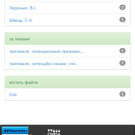
Зорунько, В.І.
1
Швець, С.А.
1
за темами
тритикале, селекционные признаки,...
1
тритикале, селекційні ознаки, сти...
1
містить файли
true
1