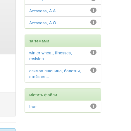
Астахова, А.А.
1
Астахова, А.О.
1
за темами
winter wheat, illnesses,
1
resisten...
озимая пшеница, болезни,
1
стойкост...
містить файли
true
1