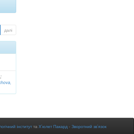
далі
.
;
chova,
огічний інститут
та
Х’юлет Пакард
-
Зворотний зв’язок