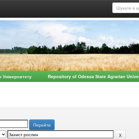
о Університету Repository of Odessa State Agrarian Univ