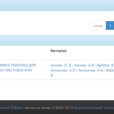
назад
1
Автор(и)
ЗИМОЇ ПШЕНИЦІ ДЛЯ
Агєєва, О. В.
;
Агеева, А.В.
;
Ageeva, A
ОЇ ЛИСТОВОЇ ІРЖІ
Астахова, А.О.
;
Астахова, А.А.
;
Asta
A.
ечення DSpace
Авторські права © 2002-2013
Массачусетський технол