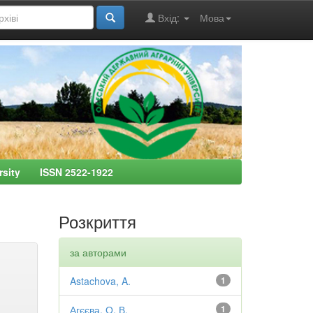
Вхід:
Мова
ersity ISSN 2522-1922
Розкриття
за авторами
Astachova, A.
1
Агєєва, О. В.
1