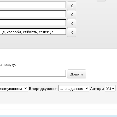
в пошуку.
Впорядкування
Автори