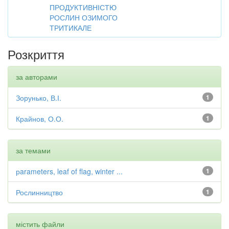
ПРОДУКТИВНІСТЮ
РОСЛИН ОЗИМОГО
ТРИТИКАЛЕ
Розкриття
за авторами
Зорунько, В.І.
1
Крайнов, О.О.
1
за темами
рarameters, leaf of flag, winter ...
1
Рослинництво
1
містить файли