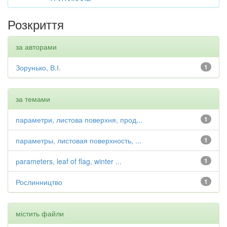
Розкриття
за авторами
Зорунько, В.І.
1
за темами
параметри, листова поверхня, прод...
1
параметры, листовая поверхность, ...
1
рarameters, leaf of flag, winter ...
1
Рослинництво
1
містить файли